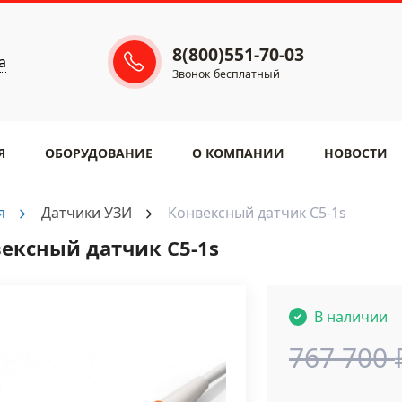
8(800)551-70-03
а
Звонок бесплатный
Я
ОБОРУДОВАНИЕ
​О КОМПАНИИ
НОВОСТИ
я
Датчики УЗИ
Конвексный датчик С5-1s
ексный датчик С5-1s
В наличии
767 700