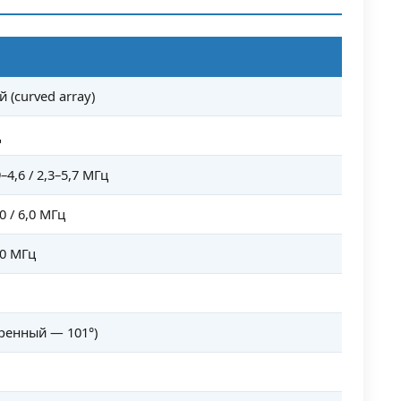
м
..
тью
 (curved array)
ц
9–4,6 / 2,3–5,7 МГц
5,0 / 6,0 МГц
3,0 МГц
ренный — 101°)