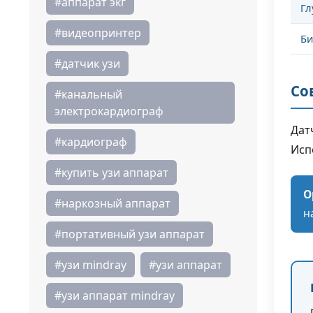
#аппарат экг
Гл
#видеопринтер
Би
#датчик узи
Со
#канальный
электрокардиограф
Дат
#кардиограф
Исп
#купить узи аппарат
О
#наркозный аппарат
н
#портативный узи аппарат
#узи mindray
#узи аппарат
#узи аппарат mindray