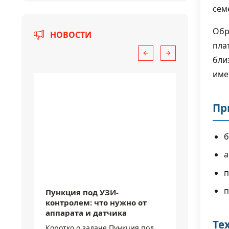
сем
Обр
НОВОСТИ
пла
бли
име
Пр
б
а
6 августа 2026
6 августа
п
п
Пункция под УЗИ-
Микрокр
контролем: что нужно от
показы
аппарата и датчика
чувств
Те
где они
Коротко о задаче Пункция под