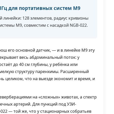
 МГц для портативных систем M9
линейки: 128 элементов, радиус кривизны
системы M9, совместим с насадкой NGB-022.
ош его основной датчик, — и в линейке M9 эту
рекрывает весь абдоминальный поток: у
стаёт до 40 см глубины, у ребёнка или
 мелкую структуру паренхимы. Расширенный
ь целиком, что на выезде экономит и время, и
реверберациями на «сложных» животах, а спектр
ечных артерий. Для пункций под УЗИ-
022 — той же, что у стационарных собратьев