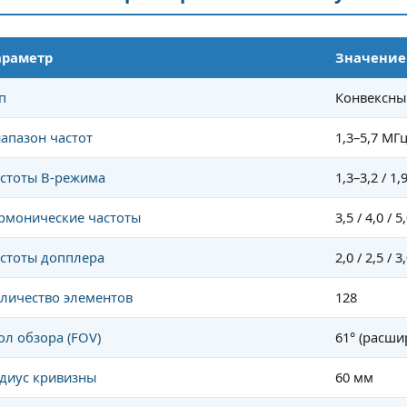
о задаче
щитовидной железы размеро
тельные допплеровские
4–9 мм — находка, на которой.
араметр
Значение
— самая заметная
Читать полнос
п
Конвексный
Читать полностью
апазон частот
1,3–5,7 МГ
стоты B-режима
1,3–3,2 / 1,
рмонические частоты
3,5 / 4,0 / 
стоты допплера
2,0 / 2,5 / 
личество элементов
128
ол обзора (FOV)
61° (расши
диус кривизны
60 мм