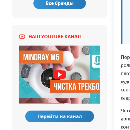
Все бренды
НАШ YOUTUBE КАНАЛ
Пор
рол
пло
худ
сек
кад
Чет
Перейти на канал
доп
кон