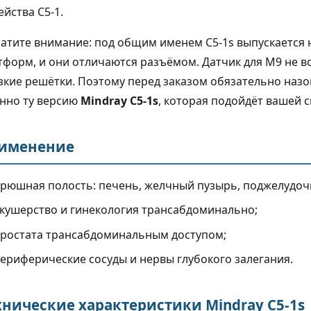
ейства C5-1.
атите внимание: под общим именем C5-1s выпускается 
тформ, и они отличаются разъёмом. Датчик для M9 не вс
зкие решётки. Поэтому перед заказом обязательно наз
нно ту версию
Mindray C5-1s
, которая подойдёт вашей с
именение
рюшная полость: печень, желчный пузырь, поджелудочн
кушерство и гинекология трансабдоминально;
 2026
6 августа 2026
ростата трансабдоминальным доступом;
ериферические сосуды и нервы глубокого залегания.
овоток в УЗИ: что
Узлы щитовидной желез
вают
до 1 см: что требуется от
ительные режимы и
УЗИ-аппарата
хнические характеристики Mindray C5-1s
 врут
Коротко о задаче Узел