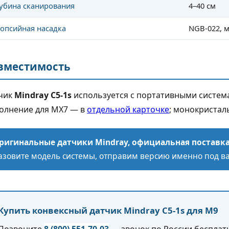
убина сканирования
4–40 см
опсийная насадка
NGB-022, 
вместимость
чик
Mindray C5-1s
используется с портативными систем
олнение для MX7 — в
отдельной карточке
; монокристал
ригинальные датчики Mindray, официальная поставка
азовите модель системы, отправим версию именно под в
Купить конвексный датчик Mindray C5-1s для M9
Позвоните
8 (800) 551-70-03
— звонок по России бесплат