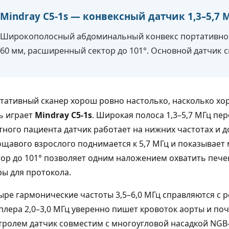
Mindray C5-1s — конвексный датчик 1,3–5,7
Широкополосный абдоминальный конвекс портативной 
60 мм, расширенный сектор до 101°. Основной датчик 
тативный сканер хорош ровно настолько, насколько хор
ь играет
Mindray C5-1s
. Широкая полоса 1,3–5,7 МГц пе
тного пациента датчик работает на нижних частотах и до
ощавого взрослого поднимается к 5,7 МГц и показывает
тор до 101° позволяет одним наложением охватить печен
ры для протокола.
ыре гармонические частоты 3,5–6,0 МГц справляются с 
плера 2,0–3,0 МГц уверенно пишет кровоток аорты и поч
тролем датчик совместим с многоугловой насадкой NGB-