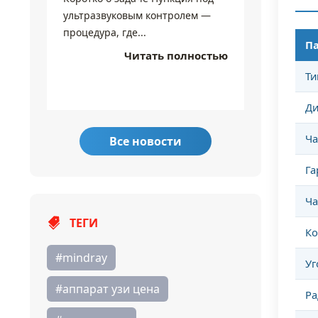
Коротко 
ультразвуковым контролем —
Чувстви
процедура, где...
П
режимы 
Читать полностью
линия...
Ти
Ди
Ча
Все новости
Га
Ча
ТЕГИ
Ко
#mindray
Уг
#аппарат узи цена
Ра