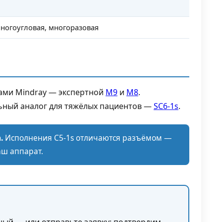
многоугловая, многоразовая
ами Mindray — экспертной
M9
и
M8
.
ьный аналог для тяжёлых пациентов —
SC6-1s
.
.
Исполнения C5-1s отличаются разъёмом —
аш аппарат.
ный — или отправьте заявку: подтвердим