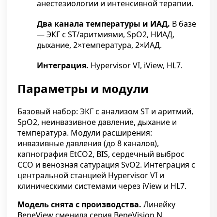
анестезиологии и интенсивной терапии.
Два канала температуры и ИАД.
В базе
— ЭКГ с ST/аритмиями, SpO2, НИАД,
дыхание, 2×температура, 2×ИАД.
Интеграция.
Hypervisor VI, iView, HL7.
Параметры и модули
Базовый набор: ЭКГ с анализом ST и аритмий,
SpO2, неинвазивное давление, дыхание и
температура. Модули расширения:
инвазивные давления (до 8 каналов),
капнография EtCO2, BIS, сердечный выброс
CCO и венозная сатурация SvO2. Интеграция с
центральной станцией Hypervisor VI и
клиническими системами через iView и HL7.
Модель снята с производства.
Линейку
BeneView сменила серия BeneVision N.