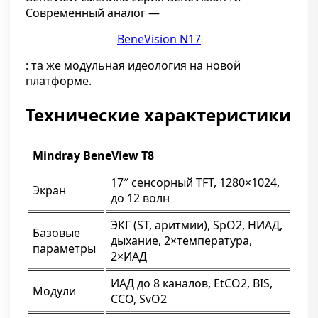
Современный аналог —
BeneVision N17
: та же модульная идеология на новой
платформе.
Технические характеристики
Mindray BeneView T8
17″ сенсорный TFT, 1280×1024,
Экран
до 12 волн
ЭКГ (ST, аритмии), SpO2, НИАД,
Базовые
дыхание, 2×температура,
параметры
2×ИАД
ИАД до 8 каналов, EtCO2, BIS,
Модули
CCO, SvO2